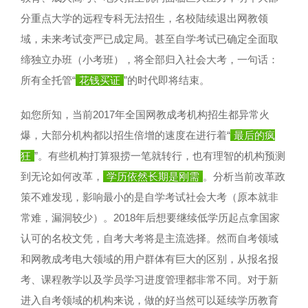
分重点大学的远程专科无法招生，名校陆续退出网教领
域，未来考试变严已成定局。甚至自学考试已确定全面取
缔独立办班（小考班），将全部归入社会大考，一句话：
所有全托管“
花钱买证
”的时代即将结束。
如您所知，当前2017年全国网教成考机构招生都异常火
爆，大部分机构都以招生倍增的速度在进行着“
最后的疯
狂
”。有些机构打算狠捞一笔就转行，也有理智的机构预测
到无论如何改革，
学历依然长期是刚需
。分析当前改革政
策不难发现，影响最小的是自学考试社会大考（原本就非
常难，漏洞较少）。2018年后想要继续低学历起点拿国家
认可的名校文凭，自考大考将是主流选择。然而自考领域
和网教成考电大领域的用户群体有巨大的区别，从报名报
考、课程教学以及学员学习进度管理都非常不同。对于新
进入自考领域的机构来说，做的好当然可以延续学历教育