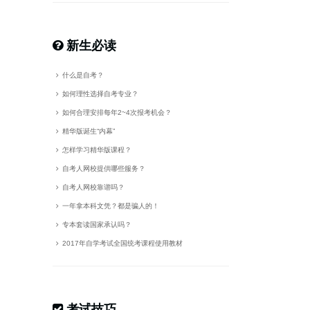
新生必读
什么是自考？
如何理性选择自考专业？
如何合理安排每年2~4次报考机会？
精华版诞生“内幕”
怎样学习精华版课程？
自考人网校提供哪些服务？
自考人网校靠谱吗？
一年拿本科文凭？都是骗人的！
专本套读国家承认吗？
2017年自学考试全国统考课程使用教材
考试技巧