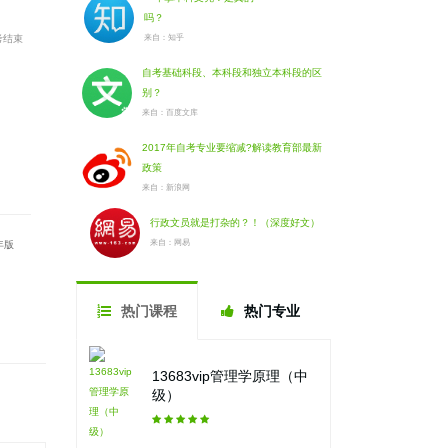
吗？
考结束
来自：知乎
自考基础科段、本科段和独立本科段的区
别？
来自：百度文库
2017年自考专业要缩减?解读教育部最新
政策
来自：新浪网
行政文员就是打杂的？！（深度好文）
来自：网易
年版
热门课程
热门专业
13683vip管理学原理（中
级）