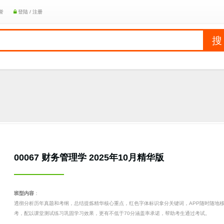
誉
登陆 / 注册
00067 财务管理学 2025年10月精华版
班型内容
：
透彻分析历年真题和考纲，总结提炼精华核心重点，红色字体标识拿分关键词，APP随时随地
考，配以课堂测试练习巩固学习效果，更有不低于70分涵盖率承诺，帮助考生通过考试。