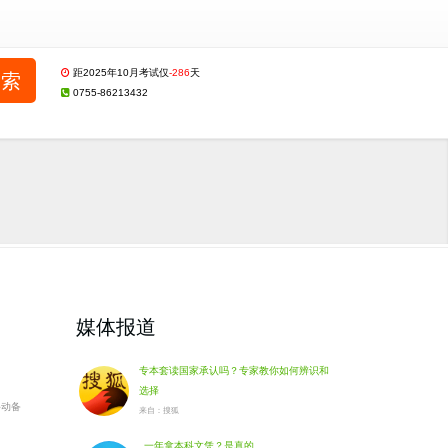
距2025年10月考试仅
-286
天
0755-86213432
媒体报道
专本套读国家承认吗？专家教你如何辨识和
选择
移动备
来自：搜狐
一年拿本科文凭？是真的