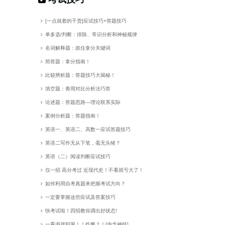
[一点就着的干货]应试技巧+答题技巧
单多选/判断：排除、常识分析和神秘规律
名词解释题：抓住拿分关键词
简答题：拿分指南！
比较辨析题：答题技巧大揭秘！
填空题：善用对比分析法巧答
论述题：答题思路—理论联系实际
案例分析题：答题指南！
英语一、英语二、高数一应试答题技巧
英语二写作无从下笔，毫无头绪？
英语（二）阅读判断应试技巧
仅一招 高分考过 近现代史！不看就亏大了！
如何利用自考真题来把握考试方向？
一定要掌握这些应试及答案技巧
快考试啦！四招教你调出好状态!
一看书就犯困！！咋整？！[内含神技]