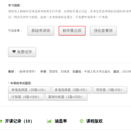
学习期限
：
课程加入购物车后请选择考期再支付开通。自课程开通之日起，至考生所选考期的全国统考/省
后一周内关闭学习权限。如第一次考期课程未通过，可免费申请再学一个考期。
基础串讲班
精华重点班
强化套餐班
可选套餐：
免费试学
教材
：《财务管理学》
作者
：贾国军、刘海英
出版社
：中国人民大学出版社
版次
：2024
*
本课程考试题型:
单项选择题（20题×1分）
多项选择题（5题×2分）
简答题（3题×5分）
计算题（4题×10分）
案例分析题（1题×15分）
开课记录（10）
涵盖率
课程版权