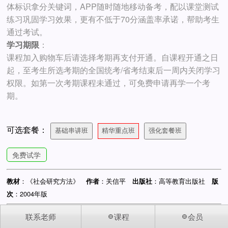
体标识拿分关键词，APP随时随地移动备考，配以课堂测试
练习巩固学习效果，更有不低于70分涵盖率承诺，帮助考生
通过考试。
学习期限
：
课程加入购物车后请选择考期再支付开通。自课程开通之日
起，至考生所选考期的全国统考/省考结束后一周内关闭学习
权限。如第一次考期课程未通过，可免费申请再学一个考
期。
可选套餐：
基础串讲班
精华重点班
强化套餐班
免费试学
：《社会研究方法》
：关信平
：高等教育出版社
教材
作者
出版社
版
：2004年版
次
联系老师
课程
会员
您访问的是手机版网站
© 2002-2026 中国自考人 版权所有 878