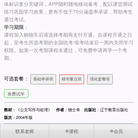
体标识拿分关键词，APP随时随地移动备考，配以课堂测试
练习巩固学习效果，更有不低于70分涵盖率承诺，帮助考生
通过考试。
学习期限
：
课程加入购物车后请选择考期再支付开通。自课程开通之日
起，至考生所选考期的全国统考/省考结束后一周内关闭学习
权限。如第一次考期课程未通过，可免费申请再学一个考
期。
可选套餐：
基础串讲班
精华重点班
强化套餐班
免费试学
：《公文写作与处理》
：饶士奇
：辽宁教育出版社
教材
作者
出版社
：2004年版
版次
联系老师
课程
会员
您访问的是手机版网站
© 2002-2026 中国自考人 版权所有 878