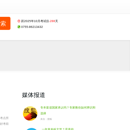
距2025年10月考试仅
-288
天
0755-86213432
媒体报道
专本套读国家承认吗？专家教你如何辨识和
选择
考点所
来自：搜狐
好考前
一年拿本科文凭？是真的