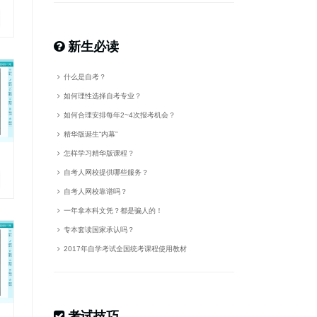
新生必读
什么是自考？
如何理性选择自考专业？
如何合理安排每年2~4次报考机会？
精华版诞生“内幕”
怎样学习精华版课程？
自考人网校提供哪些服务？
自考人网校靠谱吗？
一年拿本科文凭？都是骗人的！
专本套读国家承认吗？
2017年自学考试全国统考课程使用教材
考试技巧