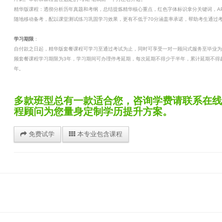
精华版课程：透彻分析历年真题和考纲，总结提炼精华核心重点，红色字体标识拿分关键词，A
随地移动备考，配以课堂测试练习巩固学习效果，更有不低于70分涵盖率承诺，帮助考生通过
学习期限
：
自付款之日起，精华版套餐课程可学习至通过考试为止，同时可享受一对一顾问式服务至毕业为
频套餐课程学习期限为3年，学习期间可办理停考延期，每次延期不得少于半年，累计延期不得
年。
多款班型总有一款适合您，咨询学费请联系在线
程顾问为您量身定制学历提升方案。
免费试学
本专业包含课程