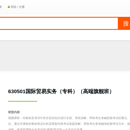
誉
登陆 / 注册
）
630501国际贸易实务（专科）（高端旗舰班）
班型内容
：
视频课程：对教材及考试中所涉及的知识进行全面、系统讲解，帮助考生准确把握考试的重点、
在。通过对课程的整体情况分析及两套经典考试真题讲解，帮助考生更准确地把握考试方向，做
冲刺。串讲班课程会在选定的“考期”笔试前一个月左右开通。