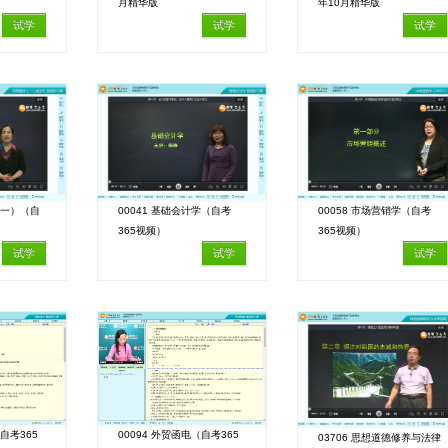
月精华版
年10月精华版
试学
试学
试学
（一）（自
00041 基础会计学（自考
00058 市场营销学（自考
365视频）
365视频）
试学
试学
试学
自考365
00094 外贸函电（自考365
03706 思想道德修养与法律