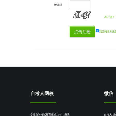
验证码
看不清？
我已阅读并接
自考人网校
微信
专注自学考试教育领域15年，秉承
自考人 