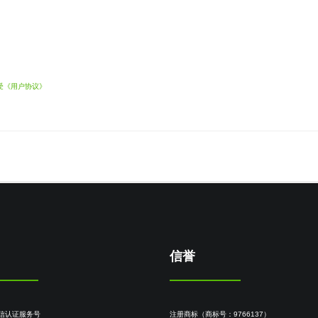
受《用户协议》
信誉
微信认证服务号
注册商标（商标号：9766137）