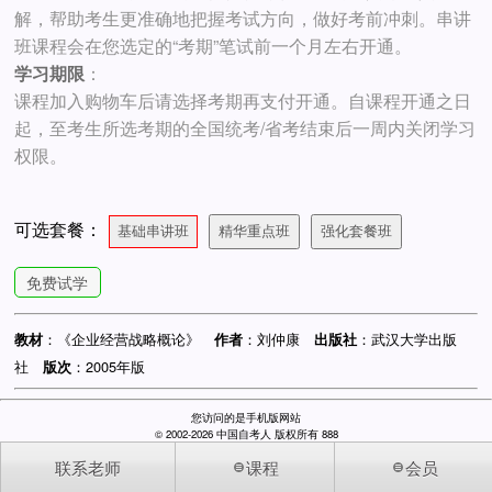
解，帮助考生更准确地把握考试方向，做好考前冲刺。串讲
班课程会在您选定的“考期”笔试前一个月左右开通。
学习期限
：
课程加入购物车后请选择考期再支付开通。自课程开通之日
起，至考生所选考期的全国统考/省考结束后一周内关闭学习
权限。
可选套餐：
基础串讲班
精华重点班
强化套餐班
免费试学
：《企业经营战略概论》
：刘仲康
：武汉大学出版
教材
作者
出版社
社
：2005年版
版次
您访问的是手机版网站
© 2002-2026 中国自考人 版权所有 888
网站备案：粤ICP备11027648号-1
联系老师
课程
会员